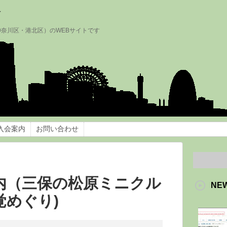
会
神奈川区・港北区）のWEBサイトです
入会案内
お問い合わせ
内（三保の松原ミニクル
NE
覚めぐり)