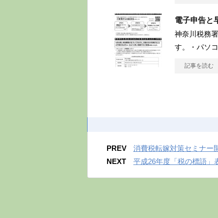
電子申告と
神奈川税務署
す。・パソ
記事を読む
PREV
消費税転嫁対策セミナー
NEXT
平成26年度「税の標語」