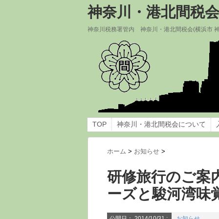
神奈川・港北間税
神奈川税務署管内 神奈川・港北間税会(横浜市 
TOP
神奈川・港北間税会について
ホーム
>
お知らせ
>
研修旅行のご案
ーズと駿河湾味
公開日：
2014/10/31
:
お知らせ