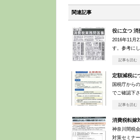
関連記事
役に立つ 
2016年1
す。参考に
記事を読む
定額減税に
国税庁から
でご確認下
記事を読む
消費税転嫁
神奈川間税
対策セミナ