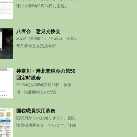
庁は令和8年9月24日に国税シ
八者会 意見交換会
2026年(令和8年）7月29日 令和6
年八者会意見交換会が
神奈川・港北間税会の第59
回定時総会
2026年(令和8年)5月28日 神奈
川・港北間税会の第59
国税職員採用募集
国税局からのお知らせです。国税
職員採用募集をしています。詳細