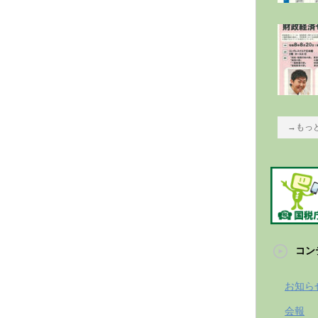
→もっ
コン
お知ら
会報