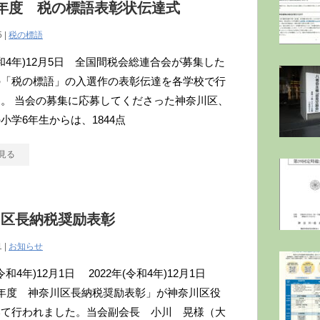
年度 税の標語表彰状伝達式
5 |
税の標語
(令和4年)12月5日 全国間税会総連合会が募集した
の「税の標語」の入選作の表彰伝達を各学校で行
。 当会の募集に応募してくださった神奈川区、
小学6年生からは、1844点
見る
川区長納税奨励表彰
1 |
お知らせ
(令和4年)12月1日 2022年(令和4年)12月1日
年度 神奈川区長納税奨励表彰」が神奈川区役
いて行われました。当会副会長 小川 晃様（大