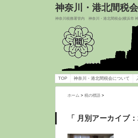
神奈川・港北間税
神奈川税務署管内 神奈川・港北間税会(横浜市 
TOP
神奈川・港北間税会について
ホーム
>
税の標語
>
「 月別アーカイブ：2