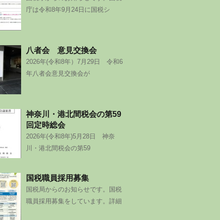
庁は令和8年9月24日に国税シ
八者会 意見交換会
2026年(令和8年）7月29日 令和6
年八者会意見交換会が
神奈川・港北間税会の第59
回定時総会
2026年(令和8年)5月28日 神奈
川・港北間税会の第59
国税職員採用募集
国税局からのお知らせです。国税
職員採用募集をしています。詳細