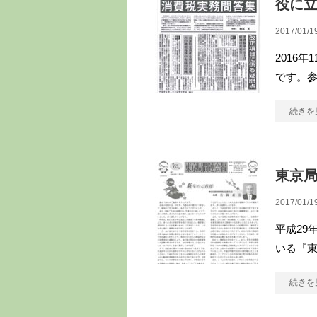
役に立
2017/01/1
2016
です。
続きを
東京局
2017/01/1
平成29
いる『東
続きを