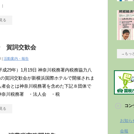
ジ：
見る
会 賀詞交歓会
→もっ
0 |
活動案内・報告
年(平成29年）1月19日 神奈川税務署内税務協力八
催の賀詞交歓会が新横浜国際ホテルで開催されま
八者会とは神奈川税務署を含めた下記８団体で
神奈川税務署 ・法人会 ・税
コン
見る
お知ら
会報