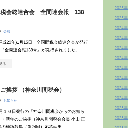
2025
税会総連合会 全間連会報 138
2025
2024
9 |
会報
2024
年(平成29年)1月15日 全国間税会総連合会が発行
2024
『全間連会報138号』が発行されました。
2024
見る
2024
2024
2024
ご挨拶 （神奈川間税会）
2024
9 |
お知らせ
2023
年1月１６日発行の『神奈川間税会からのお知ら
2023
 ・新年のご挨拶（神奈川間税会会長 小山 正
税の標語募集（第24回）応募結果
2023