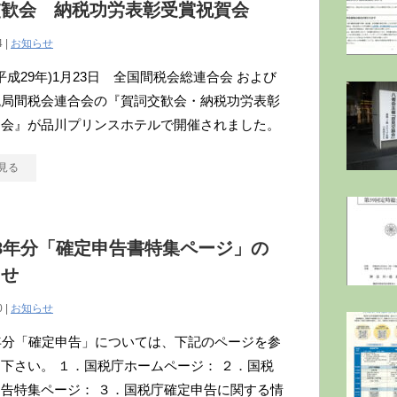
交歓会 納税功労表彰受賞祝賀会
4 |
お知らせ
年(平成29年)1月23日 全国間税会総連合会 および
税局間税会連合会の『賀詞交歓会・納税功労表彰
賀会』が品川プリンスホテルで開催されました。
見る
8年分「確定申告書特集ページ」の
らせ
0 |
お知らせ
年分「確定申告」については、下記のページを参
下さい。 １．国税庁ホームページ： ２．国税
告特集ページ： ３．国税庁確定申告に関する情