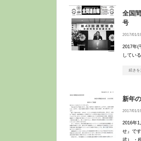
全国間
号
2017/01/1
2017
している
続きを
新年の
2017/01/1
2016
せ』です
武） ・