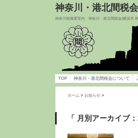
神奈川・港北間税
神奈川税務署管内 神奈川・港北間税会(横浜市 
TOP
神奈川・港北間税会について
ホーム
>
お知らせ
>
「 月別アーカイブ：2