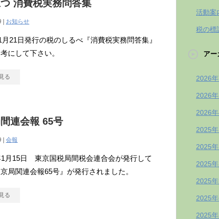
つ 消費税実務問答集
活動案
9 |
お知らせ
税の標
年11月21日発行の税のしるべ『消費税実務問答集』
参考にして下さい。
アー
見る
2026
2026
2026
間連会報 65号
2025
9 |
会報
2025
年1月15日 東京国税局間税会連合会が発行して
2025
京局関連会報65号』が発行されました。
2025
見る
2025
2025