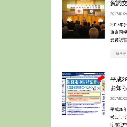
賀詞
2017/01/2
2017
東京国
受賞祝
続きを
平成2
お知
2017/01/2
平成28
考にして
庁確定申