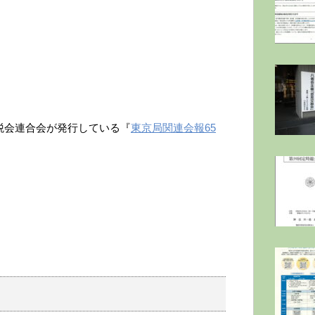
間税会連合会が発行している『
東京局関連会報65