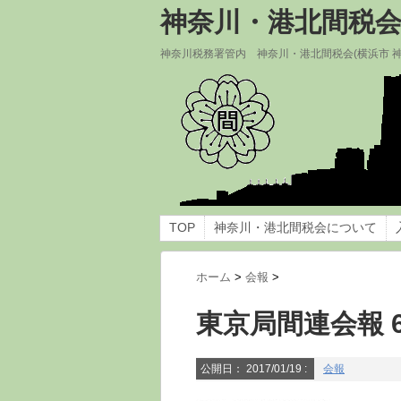
神奈川・港北間税
神奈川税務署管内 神奈川・港北間税会(横浜市 
TOP
神奈川・港北間税会について
ホーム
>
会報
>
東京局間連会報 
公開日：
2017/01/19
:
会報