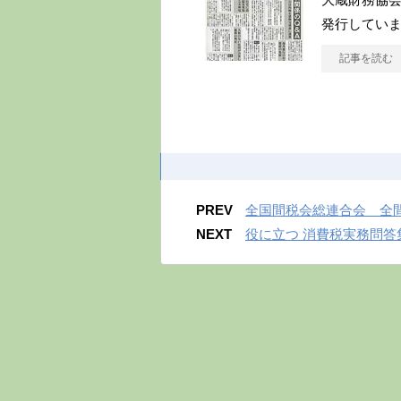
発行していま
記事を読む
PREV
全国間税会総連合会 全間
NEXT
役に立つ 消費税実務問答