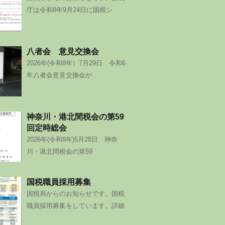
庁は令和8年9月24日に国税シ
八者会 意見交換会
2026年(令和8年）7月29日 令和6
年八者会意見交換会が
神奈川・港北間税会の第59
回定時総会
2026年(令和8年)5月28日 神奈
川・港北間税会の第59
国税職員採用募集
国税局からのお知らせです。国税
職員採用募集をしています。詳細