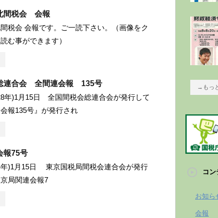
北間税会 会報
間税会 会報です。ご一読下さい。（画像をク
と読む事ができます）
総連合会 全間連会報 135号
→もっ
成28年)1月15日 全国間税会総連合会が発行して
会報135号』が発行され
報75号
和4年)1月15日 東京国税局間税会連合会が発行
コン
京局関連会報7
お知ら
会報