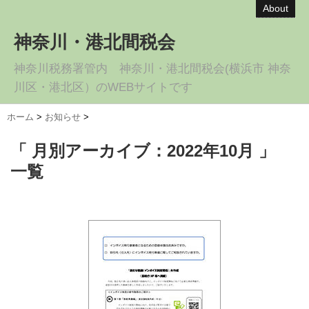
About
神奈川・港北間税会
神奈川税務署管内 神奈川・港北間税会(横浜市 神奈
川区・港北区）のWEBサイトです
ホーム
>
お知らせ
>
「 月別アーカイブ：2022年10月 」
一覧