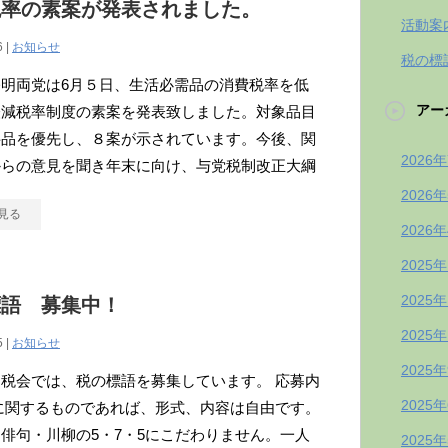
税率の素案が発表されました。
活動案
6 |
お知らせ
税の標
明両党は6月５日、生活必需品の消費税率を低
アー
軽減税率制度の素案を発表致しました。対象品目
料品を優先し、８案が示されています。今後、関
2026
からの意見を聞き年末に向け、与党税制改正大綱
2026
見る
2026
2025
2025
標語 募集中！
2025
5 |
お知らせ
2025
税会では、税の標語を募集しています。 応募内
2025
に関するものであれば、形式、内容は自由です。
俳句・川柳の5・7・5にこだわりません。一人
2025