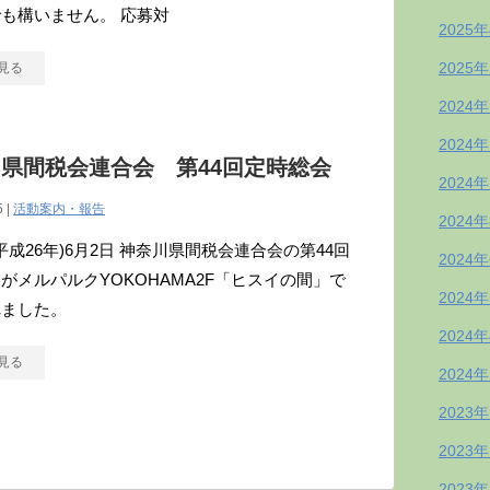
も構いません。 応募対
2025
2025
見る
2024
2024
県間税会連合会 第44回定時総会
2024
5 |
活動案内・報告
2024
年(平成26年)6月2日 神奈川県間税会連合会の第44回
2024
がメルパルクYOKOHAMA2F「ヒスイの間」で
2024
れました。
2024
見る
2024
2023
2023
2023