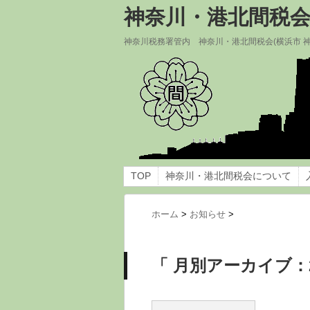
神奈川・港北間税
神奈川税務署管内 神奈川・港北間税会(横浜市 
TOP
神奈川・港北間税会について
ホーム
>
お知らせ
>
「 月別アーカイブ：2