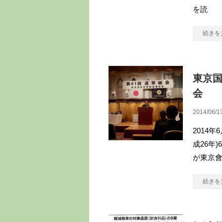
を読
続きを
東京国
会
2014/06/1
2014
成26年
が東京會
続きを