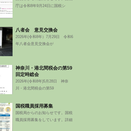
庁は令和8年9月24日に国税シ
八者会 意見交換会
2026年(令和8年）7月29日 令和6
年八者会意見交換会が
神奈川・港北間税会の第59
回定時総会
2026年(令和8年)5月28日 神奈
川・港北間税会の第59
国税職員採用募集
国税局からのお知らせです。国税
職員採用募集をしています。詳細