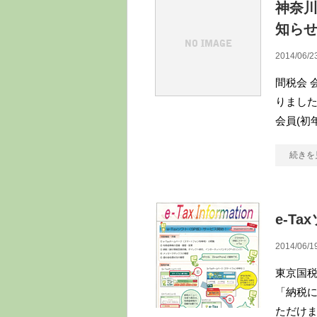
神奈
知ら
2014/06/2
間税会 
りました
会員(初年度
続きを
e-T
2014/06/1
東京国税
「納税に
ただけます