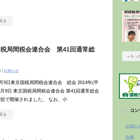
見る
税局間税会連合会 第41回通常総
→もっ
3 |
お知らせ
年6月9日東京国税局間税会連合会 総会 2014年(平
)6月9日 東京国税局間税会連合会 第41回通常総会
舘で開催されました。 なお、小
コン
見る
お知ら
会報