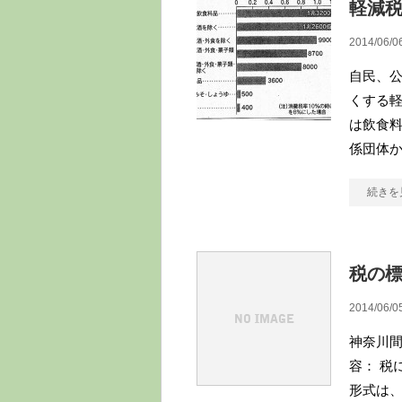
軽減
2014/06/0
自民、公
くする
は飲食
係団体
続きを
税の
2014/06/0
神奈川間
容： 税
形式は、