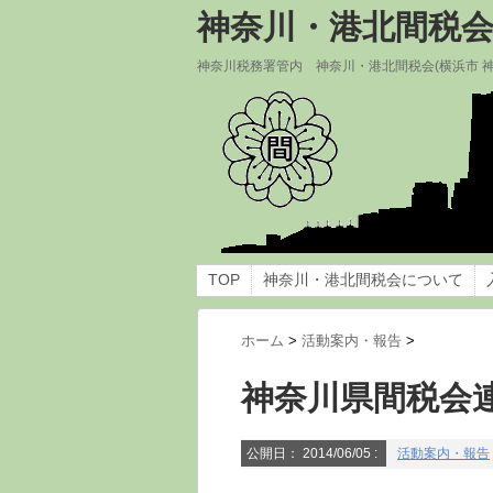
神奈川・港北間税
神奈川税務署管内 神奈川・港北間税会(横浜市 
TOP
神奈川・港北間税会について
ホーム
>
活動案内・報告
>
神奈川県間税会
公開日：
2014/06/05
:
活動案内・報告