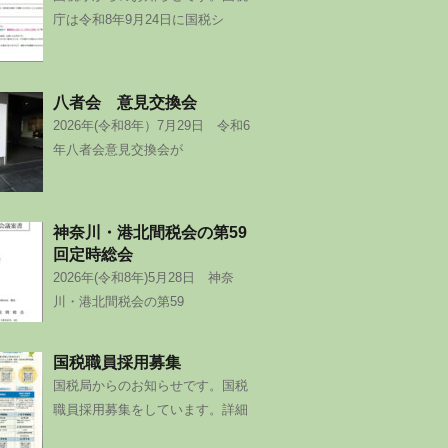
庁は令和8年9月24日に国税シ
八者会 意見交換会
2026年(令和8年）7月29日 令和6
年八者会意見交換会が
神奈川・港北間税会の第59
回定時総会
2026年(令和8年)5月28日 神奈
川・港北間税会の第59
国税職員採用募集
国税局からのお知らせです。国税
職員採用募集をしています。詳細