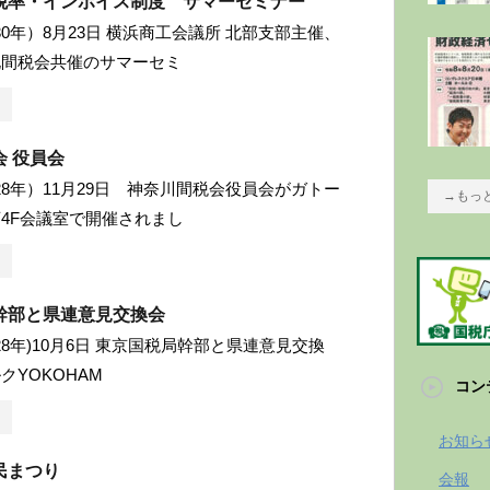
税率・インボイス制度 サマーセミナー
成30年）8月23日 横浜商工会議所 北部支部主催、
北間税会共催のサマーセミ
 役員会
成28年）11月29日 神奈川間税会役員会がガトー
→もっ
4F会議室で開催されまし
幹部と県連意見交換会
成28年)10月6日 東京国税局幹部と県連意見交換
クYOKOHAM
コン
お知ら
民まつり
会報