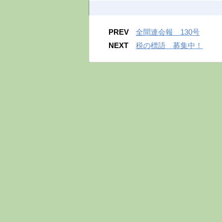
PREV
全間連会報 130号
NEXT
税の標語 募集中！