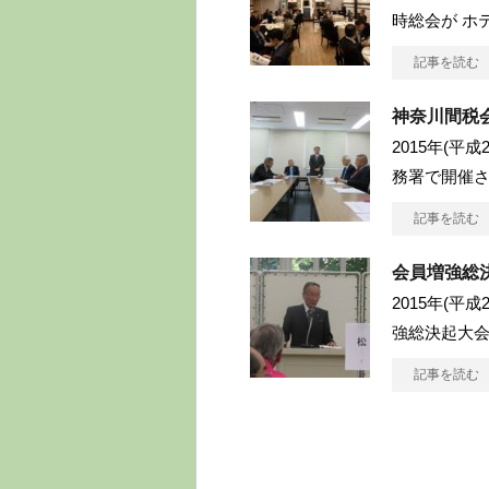
時総会が ホ
記事を読む
神奈川間税
2015年(平
務署で開催され
記事を読む
会員増強総
2015年(平
強総決起大
記事を読む