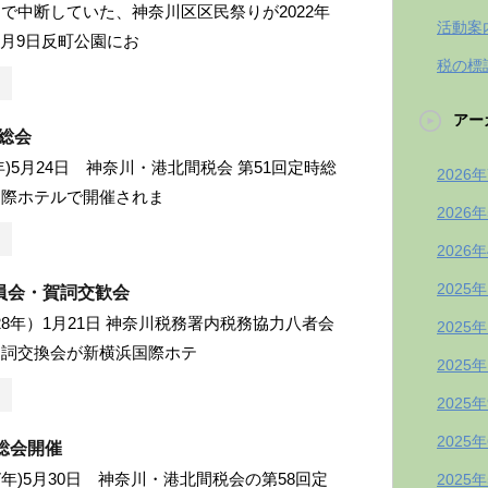
で中断していた、神奈川区区民祭りが2022年
活動案
10月9日反町公園にお
税の標
アー
時総会
30年)5月24日 神奈川・港北間税会 第51回定時総
2026
国際ホテルで開催されま
2026
2026
2025
員会・賀詞交歓会
成28年）1月21日 神奈川税務署内税務協力八者会
2025
賀詞交換会が新横浜国際ホテ
2025
2025
2025
総会開催
和7年)5月30日 神奈川・港北間税会の第58回定
2025