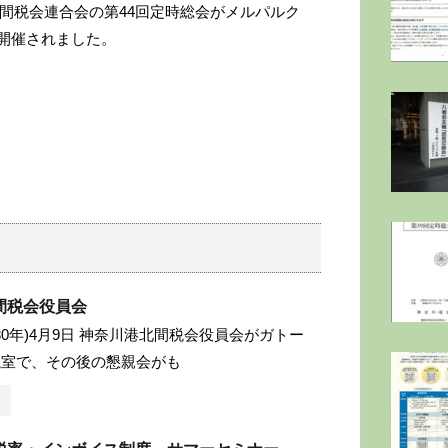
奈川県間税会連合会の第44回定時総会がメルパルク
で開催されました。
間税会役員会
成30年)4月9日 神奈川港北間税会役員会がガトー
議室で、その後の懇親会がも