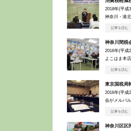
消費税軽減
2018年(平
神奈川・港
記事を読む
神奈川間税会
2016年(平
よこはま本店
記事を読む
東京国税局
2016年(平
会がメルパル
記事を読む
神奈川区区