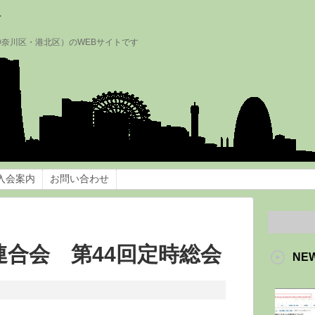
会
神奈川区・港北区）のWEBサイトです
入会案内
お問い合わせ
連合会 第44回定時総会
NE