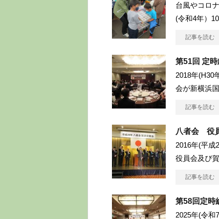
台風やコロナ
(令和4年）
記事を読む
第51回 定
2018年(H
会が新横浜
記事を読む
八者会 役
2016年(平
役員会及び
記事を読む
第58回定時
2025年(令