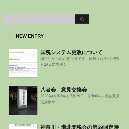
NEW ENTRY
国税システム更改について
国税庁からのお知らせです。国税庁は令和8年9
月24日に国税シ
八者会 意見交換会
2026年(令和8年）7月29日 令和6年八者会意見
交換会が
神奈川・港北間税会の第59回定時