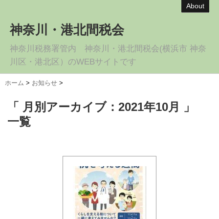
About
神奈川・港北間税会
神奈川税務署管内 神奈川・港北間税会(横浜市 神奈
川区・港北区）のWEBサイトです
ホーム
>
お知らせ
>
「 月別アーカイブ：2021年10月 」
一覧