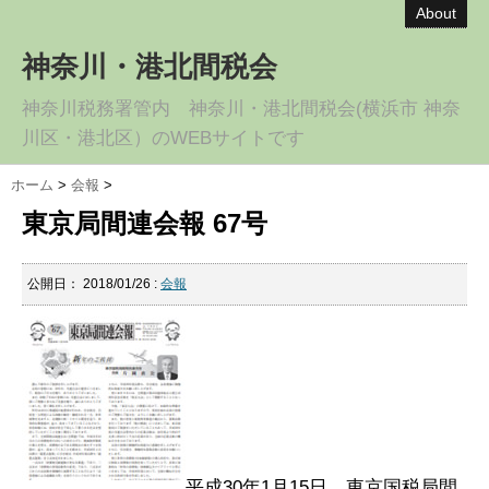
About
神奈川・港北間税会
神奈川税務署管内 神奈川・港北間税会(横浜市 神奈
川区・港北区）のWEBサイトです
ホーム
>
会報
>
東京局間連会報 67号
公開日：
2018/01/26
:
会報
平成30年1月15日 東京国税局間