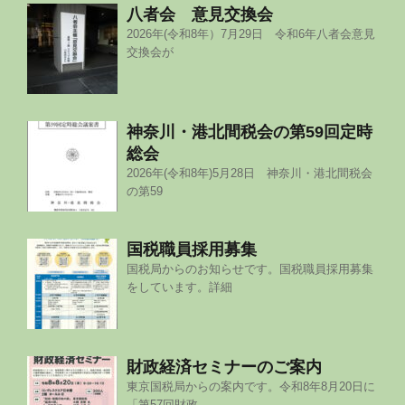
八者会 意見交換会
2026年(令和8年）7月29日 令和6年八者会意見
交換会が
神奈川・港北間税会の第59回定時
総会
2026年(令和8年)5月28日 神奈川・港北間税会
の第59
国税職員採用募集
国税局からのお知らせです。国税職員採用募集
をしています。詳細
財政経済セミナーのご案内
東京国税局からの案内です。令和8年8月20日に
「第57回財政