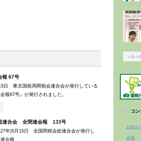
→もっ
報 67号
月15日 東京国税局間税会連合会が発行している
会報67号』が発行されました。
コン
総連合会 全間連会報 133号
お知ら
成27年)5月15日 全国間税会総連合会が発行し
会報
間連会報