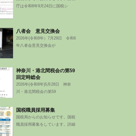
庁は令和8年9月24日に国税シ
八者会 意見交換会
2026年(令和8年）7月29日 令和6
年八者会意見交換会が
神奈川・港北間税会の第59
回定時総会
2026年(令和8年)5月28日 神奈
川・港北間税会の第59
国税職員採用募集
国税局からのお知らせです。国税
職員採用募集をしています。詳細