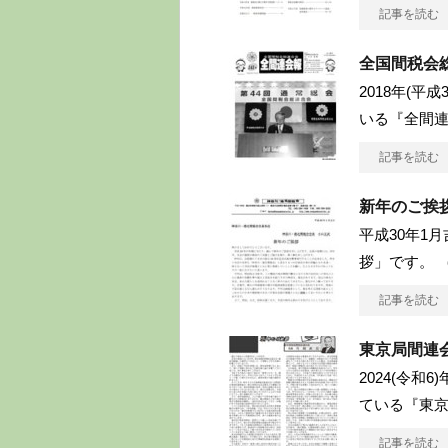
記事を読む
全国間税会
2018年(平
いる『全間連
記事を読む
新年のご挨
平成30年1
拶」です。 
記事を読む
東京局間連会
2024(令和
ている『東京
記事を読む