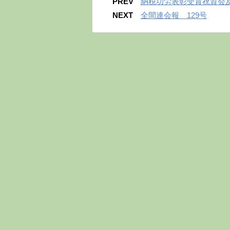
PREV
納税功労表彰受賞祝賀会
NEXT
全間連会報 129号