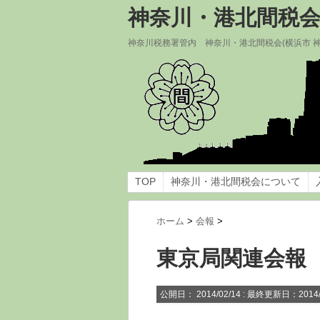
神奈川・港北間税
神奈川税務署管内 神奈川・港北間税会(横浜市 
TOP
神奈川・港北間税会について
ホーム
>
会報
>
東京局関連会報
公開日：
2014/02/14
: 最終更新日：2014/