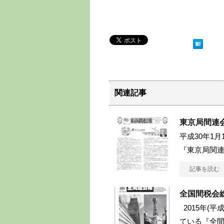
関連記事
東京局間連会
平成30年1
『東京局関連
記事を読む
全国間税会
2015年(平
ている『全