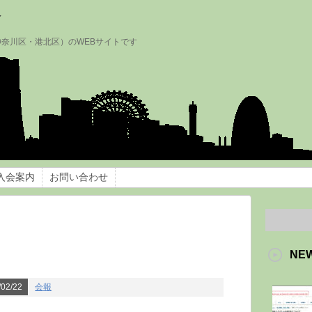
会
神奈川区・港北区）のWEBサイトです
入会案内
お問い合わせ
NE
02/22
会報