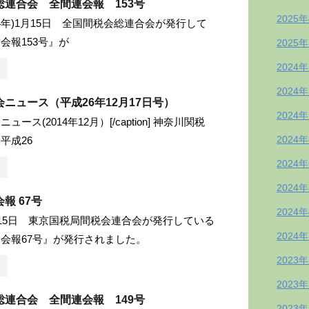
総連合会 全間連会報 153号
2025
和4年)1月15日 全国間税会総連合会が発行して
会報153号』が
2025
2024
2024
ニュース（平成26年12月17日号）
2024
ース(2014年12月）[/caption] 神奈川関税
2024
平成26
2024
2024
報 67号
2024
月15日 東京国税局間税会連合会が発行している
2024
会報67号』が発行されました。
2023
2023
総連合会 全間連会報 149号
2023