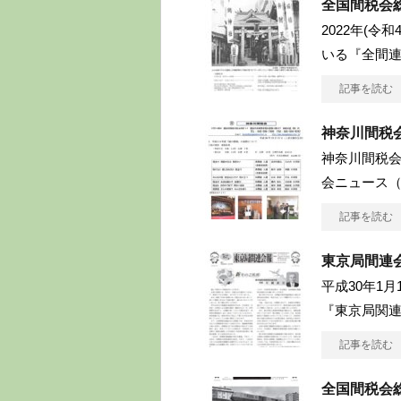
全国間税会
2022年(令
いる『全間連
記事を読む
神奈川間税会
神奈川間税会ニュ
会ニュース（
記事を読む
東京局間連会
平成30年1
『東京局関連
記事を読む
全国間税会