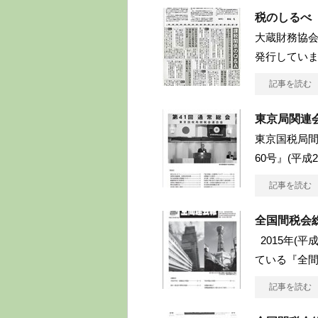
税のしるべ
大蔵財務協
発行していま
記事を読む
東京局関連会
東京国税局
60号』(平成
記事を読む
全国間税会
2015年(平
ている『全
記事を読む