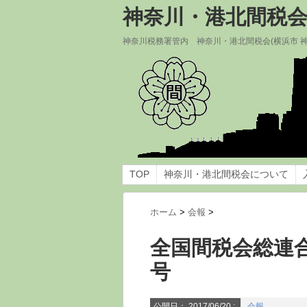
神奈川・港北間税
神奈川税務署管内 神奈川・港北間税会(横浜市 
TOP
神奈川・港北間税会について
ホーム
>
会報
>
全国間税会総連合
号
公開日：
2017/06/20
:
会報