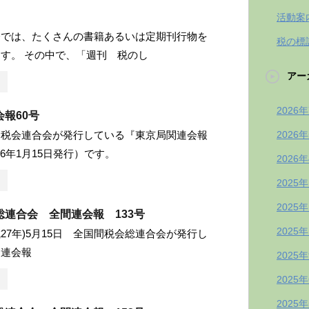
活動案
会では、たくさんの書籍あるいは定期刊行物を
税の標
す。 その中で、「週刊 税のし
アー
2026
報60号
間税会連合会が発行している『東京局関連会報
2026
26年1月15日発行）です。
2026
2025
2025
総連合会 全間連会報 133号
2025
成27年)5月15日 全国間税会総連合会が発行し
間連会報
2025
2025
2025