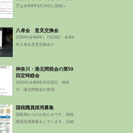
庁は令和8年9月24日に国税シ
八者会 意見交換会
2026年(令和8年）7月29日 令和6
年八者会意見交換会が
神奈川・港北間税会の第59
回定時総会
2026年(令和8年)5月28日 神奈
川・港北間税会の第59
国税職員採用募集
国税局からのお知らせです。国税
職員採用募集をしています。詳細