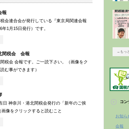
会報
間税会連合会が発行している『東京局関連会報
26年1月15日発行）です。
→もっ
北間税会 会報
間税会 会報です。ご一読下さい。（画像をク
と読む事ができます）
拶
コン
月吉日 神奈川・港北間税会発行の「新年のご挨
（画像をクリックすると読むこと
お知ら
会報