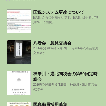
国税システム更改について
国税庁からのお知らせです。国税庁は令和8年9
月24日に国税シ
八者会 意見交換会
2026年(令和8年）7月29日 令和6年八者会意見
交換会が
神奈川・港北間税会の第59回定時
総会
2026年(令和8年)5月28日 神奈川・港北間税会
の第59
国税職員採用募集