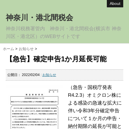
About
神奈川・港北間税会
神奈川税務署管内 神奈川・港北間税会(横浜市 神奈
川区・港北区）のWEBサイトです
ホーム
>
お知らせ
>
【急告】確定申告1か月延長可能
公開日：
2022/02/04
:
お知らせ
（急告・国税庁発表
R4.2.3）オミクロン株に
よる感染の急速な拡大に
伴い令和3年分確定申告
について１か月の申告・
納付期限の延長が可能と