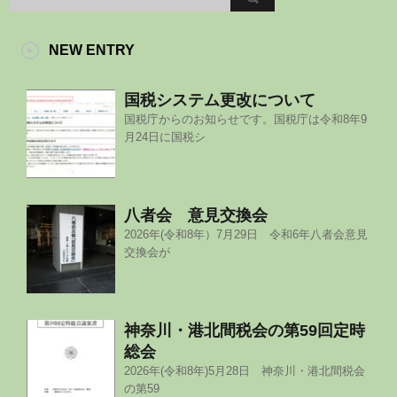
NEW ENTRY
国税システム更改について
国税庁からのお知らせです。国税庁は令和8年9
月24日に国税シ
八者会 意見交換会
2026年(令和8年）7月29日 令和6年八者会意見
交換会が
神奈川・港北間税会の第59回定時
総会
2026年(令和8年)5月28日 神奈川・港北間税会
の第59