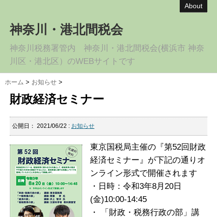
About
神奈川・港北間税会
神奈川税務署管内 神奈川・港北間税会(横浜市 神奈
川区・港北区）のWEBサイトです
ホーム
>
お知らせ
>
財政経済セミナー
公開日：
2021/06/22
:
お知らせ
東京国税局主催の『第52回財政
経済セミナー』が下記の通りオ
ンライン形式で開催されます
・日時：令和3年8月20日
(金)10:00-14:45
・ 「財政・税務行政の部」講