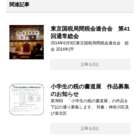
関連記事
東京国税局間税会連合会 第41
回通常総会
2014年6月9日東京国税局間税会連合会 総
会 2014年(平
記事を読む
小学生の税の書道展 作品募集
のお知らせ
第38回 「小学生の税の書道展」の作品を
下記の通り募集します。 対象：神奈川区及
び港北区
記事を読む