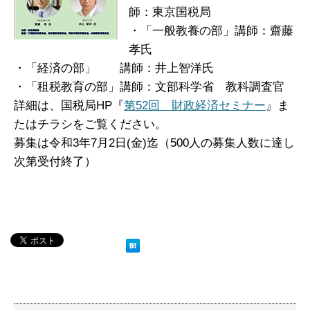
師：東京国税局
・「一般教養の部」講師：齋藤
孝氏
・「経済の部」 講師：井上智洋氏
・「租税教育の部」講師：文部科学省 教科調査官
詳細は、国税局HP『
第52回 財政経済セミナー
』ま
たはチラシをご覧ください。
募集は令和3年7月2日(金)迄（500人の募集人数に達し
次第受付終了）