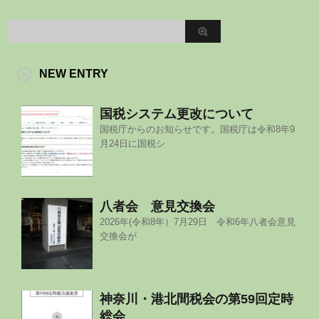
NEW ENTRY
国税システム更改について
国税庁からのお知らせです。国税庁は令和8年9
月24日に国税シ
八者会 意見交換会
2026年(令和8年）7月29日 令和6年八者会意見
交換会が
神奈川・港北間税会の第59回定時
総会