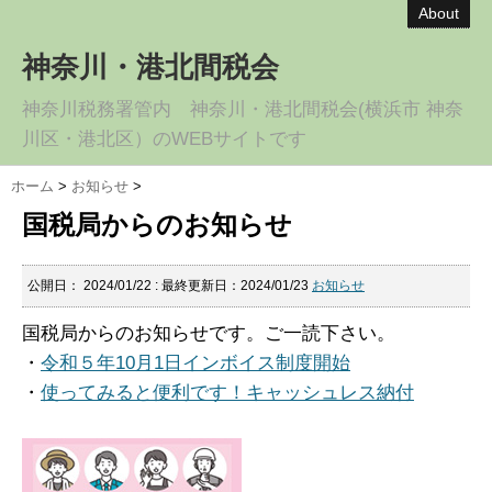
About
神奈川・港北間税会
神奈川税務署管内 神奈川・港北間税会(横浜市 神奈
川区・港北区）のWEBサイトです
ホーム
>
お知らせ
>
国税局からのお知らせ
公開日：
2024/01/22
: 最終更新日：2024/01/23
お知らせ
国税局からのお知らせです。ご一読下さい。
・
令和５年10月1日インボイス制度開始
・
使ってみると便利です！キャッシュレス納付