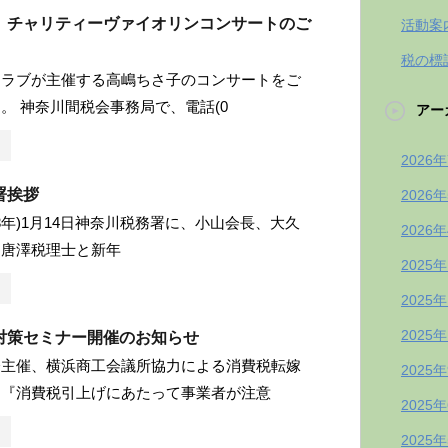
 チャリティーヴァイオリンコンサートのご
活動案
税の標
クラブが主催する高嶋ちさ子のコンサートをご
。 神奈川間税会事務局で、電話(0
アー
2026
署挨拶
2026
和3年)1月14日神奈川税務署に、小山会長、大久
2026
、唐澤税理士と新年
2025
2025
2025
対策セミナー開催のお知らせ
会主催、横浜商工会議所協力による消費税転嫁
2025
ー『消費税引上げにあたって事業者が注意
2025
2025