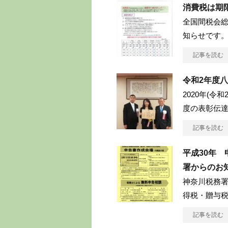
消費税は期
全国間税会
知らせです。
記事を読む
令和2年度
2020年(令
度の表彰伝
記事を読む
平成30年
署からのお
神奈川税務署
得税・贈与
記事を読む