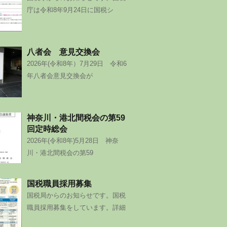
庁は令和8年9月24日に国税シ
八者会 意見交換会
2026年(令和8年）7月29日 令和6
年八者会意見交換会が
神奈川・港北間税会の第59
回定時総会
2026年(令和8年)5月28日 神奈
川・港北間税会の第59
国税職員採用募集
国税局からのお知らせです。国税
職員採用募集をしています。詳細