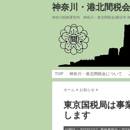
神奈川・港北間税
神奈川税務署管内 神奈川・港北間税会(横浜市 
TOP
神奈川・港北間税会について
ホーム
>
お知らせ
>
東京国税局は事
します
公開日：
2023/11/17
: 最終更新日：2023/