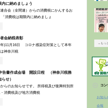
限内に納めましょう
総連合会（全間連）からの消費税にかんするお
 「消費税は期限内に納めましょ
八者会納税表彰
→もっ
和2年)11月16日 コロナ感染症対策として本年
達は神奈川税
 申告書作成会場 開設日程 （神奈川税務
知らせ）
コン
からのお知らせです。 所得税及び復興特別所
税・消費税及び地方消費税
お知ら
会報