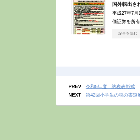
国外転出さ
平成27年7
価証券を所
記事を読む
PREV
令和5年度 納税表彰式
NEXT
第42回小学生の税の書道