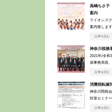
高嶋ちさ子
案内
ライオンズ
案内致します
記事を読む
神奈川税務
2021年(令
保事務局長
記事を読む
消費税転嫁
神奈川間税
対策セミナ
記事を読む