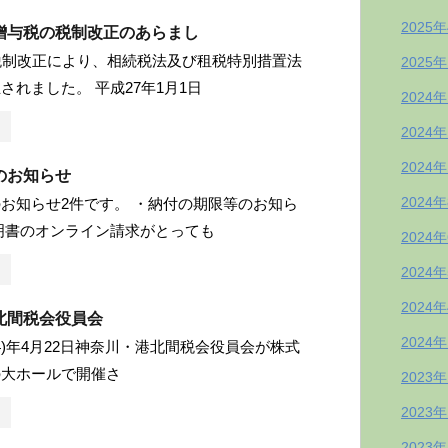
2025
贈与税の税制改正のあらまし
税制改正により、相続税法及び租税特別措置法
2025
されました。 平成27年1月1日
2024
2024
2024
のお知らせ
2024
お知らせ2件です。 ・納付の期限等のお知ら
明書のオンライン請求がとっても
2024
2024
2024
北間税会役員会
2024
和4)年4月22日神奈川・港北間税会役員会が株式
の大ホールで開催さ
2023
2023
2023