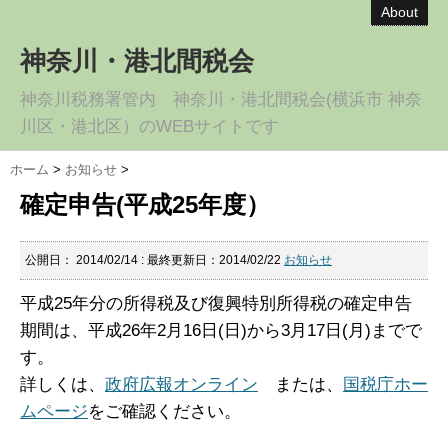
About
神奈川・港北間税会
神奈川税務署管内 神奈川・港北間税会(横浜市 神奈
川区・港北区）のWEBサイトです
ホーム
>
お知らせ
>
確定申告(平成25年度）
公開日：
2014/02/14
: 最終更新日：2014/02/22
お知らせ
平成25年分の所得税及び復興特別所得税の確定申告
期間は、平成26年2月16日(日)から3月17日(月)までで
す。
詳しくは、
政府広報オンライン
または、
国税庁ホー
ムページ
をご確認ください。