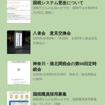
国税システム更改について
国税庁からのお知らせです。国税庁は令和8年9
月24日に国税シ
八者会 意見交換会
2026年(令和8年）7月29日 令和6年八者会意見
交換会が
神奈川・港北間税会の第59回定時
総会
2026年(令和8年)5月28日 神奈川・港北間税会
の第59
国税職員採用募集
国税局からのお知らせです。国税職員採用募集
をしています。詳細