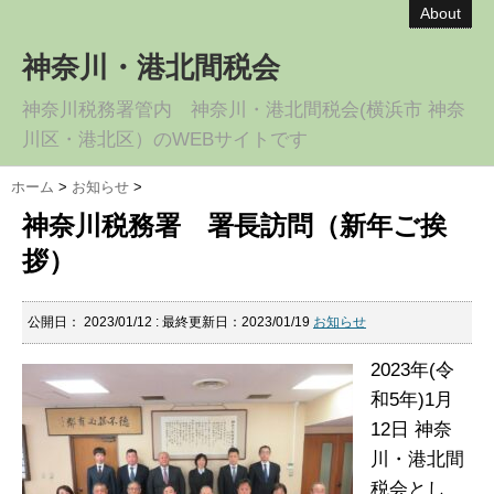
About
神奈川・港北間税会
神奈川税務署管内 神奈川・港北間税会(横浜市 神奈
川区・港北区）のWEBサイトです
ホーム
>
お知らせ
>
神奈川税務署 署長訪問（新年ご挨
拶）
公開日：
2023/01/12
: 最終更新日：2023/01/19
お知らせ
2023年(令
和5年)1月
12日 神奈
川・港北間
税会とし