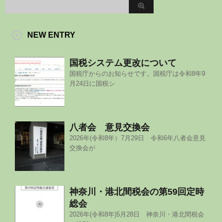
NEW ENTRY
国税システム更改について
国税庁からのお知らせです。国税庁は令和8年9
月24日に国税シ
八者会 意見交換会
2026年(令和8年）7月29日 令和6年八者会意見
交換会が
神奈川・港北間税会の第59回定時
総会
2026年(令和8年)5月28日 神奈川・港北間税会