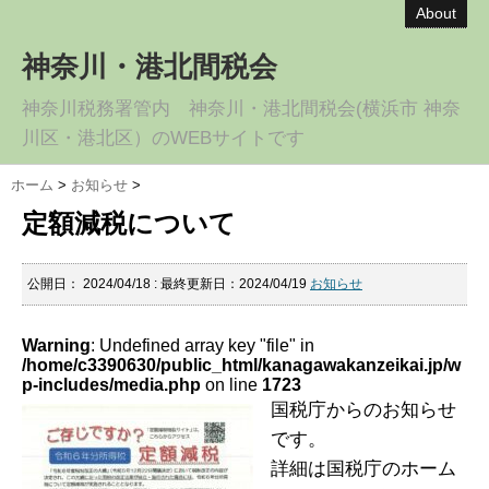
About
神奈川・港北間税会
神奈川税務署管内 神奈川・港北間税会(横浜市 神奈
川区・港北区）のWEBサイトです
ホーム
>
お知らせ
>
定額減税について
公開日：
2024/04/18
: 最終更新日：2024/04/19
お知らせ
Warning
: Undefined array key "file" in
/home/c3390630/public_html/kanagawakanzeikai.jp/w
p-includes/media.php
on line
1723
国税庁からのお知らせ
です。
詳細は国税庁のホーム