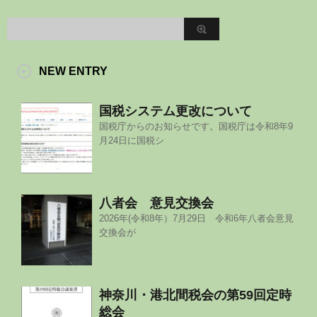
NEW ENTRY
国税システム更改について
国税庁からのお知らせです。国税庁は令和8年9
月24日に国税シ
八者会 意見交換会
2026年(令和8年）7月29日 令和6年八者会意見
交換会が
神奈川・港北間税会の第59回定時
総会