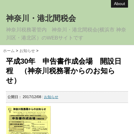
About
神奈川・港北間税会
神奈川税務署管内 神奈川・港北間税会(横浜市 神奈
川区・港北区）のWEBサイトです
ホーム
>
お知らせ
>
平成30年 申告書作成会場 開設日
程 （神奈川税務署からのお知ら
せ）
公開日：
2017/12/08
:
お知らせ