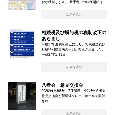
舎が移転します。 新庁舎での執務開始は
記事を読む
相続税及び贈与税の税制改正の
あらまし
平成27年度税制改正により、相続税法及び
租税特別措置法の一部が改正されました。
平成27年1月1日
記事を読む
八者会 意見交換会
2026年(令和8年）7月29日 令和6年八者会
意見交換会が新横浜グレースホテルで開催
され
記事を読む