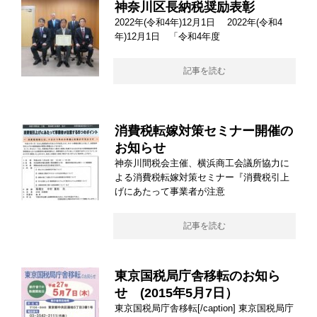
神奈川区長納税奨励表彰
2022年(令和4年)12月1日 2022年(令和4
年)12月1日 「令和4年度
記事を読む
消費税転嫁対策セミナー開催の
お知らせ
神奈川間税会主催、横浜商工会議所協力に
よる消費税転嫁対策セミナー『消費税引上
げにあたって事業者が注意
記事を読む
東京国税局庁舎移転のお知ら
せ (2015年5月7日）
東京国税局庁舎移転[/caption] 東京国税局庁