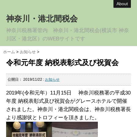
About
神奈川・港北間税会
神奈川税務署管内 神奈川・港北間税会(横浜市 神奈
川区・港北区）のWEBサイトです
ホーム
>
お知らせ
>
令和元年度 納税表彰式及び祝賀会
公開日：
2019/11/22
:
お知らせ
2019年(令和元年）11月15日 神奈川税務署の平成30
年度 納税表彰式及び祝賀会がグレースホテルで開催
されました。神奈川・港北関税会は、神奈川税務署長
より感謝状とトロフィーを頂きました。