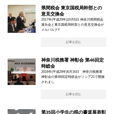
県間税会 東京国税局幹部との
意見交換会
2017年(平成29年)10月6日 神奈川県間税会
連合会と東京国税局幹部との意見交換会が
メルパルクY
記事を読む
神奈川税務署 神彰会 第46回定
時総会
2016年(平成28年)6月16日 神奈川税務署
神彰会の第46回定時総会がソシア21で開催
されまし
記事を読む
第35回小学生の税の書道展表彰