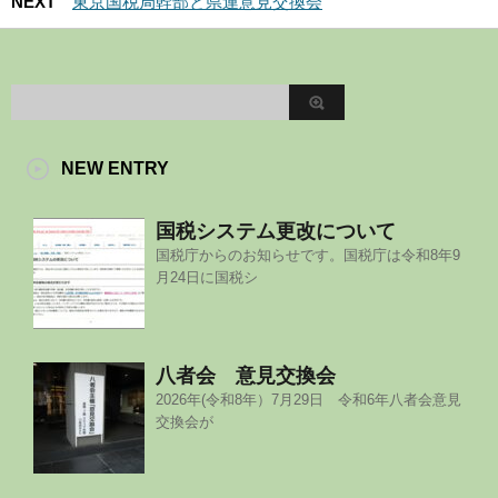
NEXT
東京国税局幹部と県連意見交換会
NEW ENTRY
国税システム更改について
国税庁からのお知らせです。国税庁は令和8年9
月24日に国税シ
八者会 意見交換会
2026年(令和8年）7月29日 令和6年八者会意見
交換会が