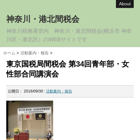
About
神奈川・港北間税会
神奈川税務署管内 神奈川・港北間税会(横浜市 神奈
川区・港北区）のWEBサイトです
ホーム
>
活動案内・報告
>
東京国税局間税会 第34回青年部・女
性部合同講演会
公開日：
2016/09/30
:
活動案内・報告