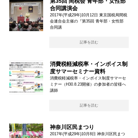
第35回 間税会 青年部・女性部
合同講演会
2017年(平成29年)10月12日 東京国税局間税
会連合会主催の『第35回 青年部・女性部
合同講
記事を読む
消費税軽減税率・インボイス制
度サマーセミナー資料
消費税軽減税率・インボイス制度サマーセ
ミナー（H30.8.23開催）の参加者の皆様へ
講師
記事を読む
神奈川区民まつり
2017年(平成29年)10月8日 神奈川区民まつ