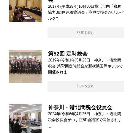
会
2017年(平成29年)10月30日横浜市内「税務
協力3団体連絡協議会」意見交換会がメルパ
ルクY
記事を読む
第52回 定時総会
2019年(令和1年)5月23日 神奈川・港北間
税会 第52回定時総会が新横浜国際ホテルで
開催されま
記事を読む
神奈川・港北間税会役員会
2024年(令和6年)4月25日 神奈川・港北間
税会役員会がつま正5F会議室で開催されま
し