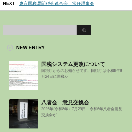
NEXT
東京国税局間税会連合会 常任理事会
NEW ENTRY
国税システム更改について
国税庁からのお知らせです。国税庁は令和8年9
月24日に国税シ
八者会 意見交換会
2026年(令和8年）7月29日 令和6年八者会意見
交換会が