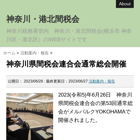
About
神奈川・港北間税会
神奈川税務署管内 神奈川・港北間税会(横浜市 神奈
川区・港北区）のWEBサイトです
ホーム
>
活動案内・報告
>
神奈川県間税会連合会通常総会開催
公開日：
2023/06/26
: 最終更新日：2023/06/27
活動案内・報告
2023(令和5)年6月26日 神奈川
県間税会連合会の第53回通常総
会がメルパルクYOKOHAMAで
開催されました。