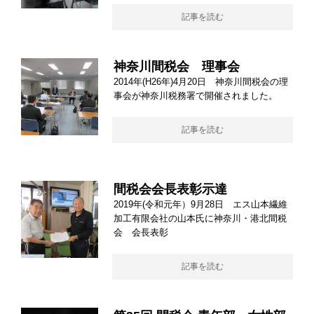
記事を読む
神奈川間税会 理事会
2014年(H26年)4月20日 神奈川間税会の理
事会が神奈川税務署で開催されました。
記事を読む
間税会会長表彰示達
2019年(令和元年）9月28日 エス山本繊維
加工有限会社の山本氏に神奈川・港北間税
会 会長表彰
記事を読む